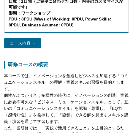
日数：1日間（ご希望に合わせた日数・内容のカスタマイズが
可能です）
形態：ワークショップ
PDU：8PDU (Ways of Working: 0PDU, Power Skills:
8PDU, Business Acumen: 0PDU)
コース内容 »
研修コースの概要
本コースでは、イノベーションを創造しビジネスを加速する「コミ
ュニケーションスキル」の理解・実践スキルの習得を目的としま
す。
個性がぶつかり合う多様性の時代に、イノベーションの創造、実践
に必要不可欠な「ビジネスコミュニケーションスキル」として、互
いの『コミュニケーションスタイル』を認識・尊重し、『EQ力
（感情知性）』を発揮して、『協働』できる解を見出すスキルを講
義・演習を通じて学習します。
また、当研修では、「実践で活用できること」を主目的とするた