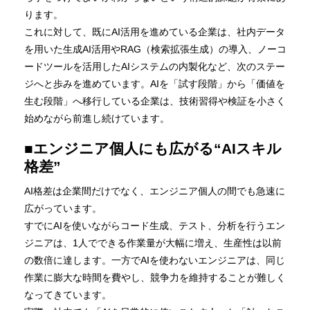
ります。
これに対して、既にAI活用を進めている企業は、社内データ
を用いた生成AI活用やRAG（検索拡張生成）の導入、ノーコ
ードツールを活用したAIシステムの内製化など、次のステー
ジへと歩みを進めています。AIを「試す段階」から「価値を
生む段階」へ移行している企業は、技術習得や検証を小さく
始めながら前進し続けています。
■エンジニア個人にも広がる“AIスキル
格差”
AI格差は企業間だけでなく、エンジニア個人の間でも急速に
広がっています。
すでにAIを使いながらコード生成、テスト、分析を行うエン
ジニアは、1人でできる作業量が大幅に増え、生産性は以前
の数倍に達します。一方でAIを使わないエンジニアは、同じ
作業に膨大な時間を費やし、競争力を維持することが難しく
なってきています。