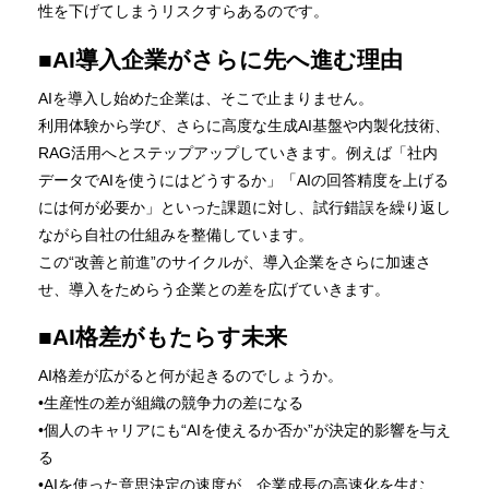
性を下げてしまうリスクすらあるのです。
■AI導入企業がさらに先へ進む理由
AIを導入し始めた企業は、そこで止まりません。
利用体験から学び、さらに高度な生成AI基盤や内製化技術、
RAG活用へとステップアップしていきます。例えば「社内
データでAIを使うにはどうするか」「AIの回答精度を上げる
には何が必要か」といった課題に対し、試行錯誤を繰り返し
ながら自社の仕組みを整備しています。
この“改善と前進”のサイクルが、導入企業をさらに加速さ
せ、導入をためらう企業との差を広げていきます。
■AI格差がもたらす未来
AI格差が広がると何が起きるのでしょうか。
•生産性の差が組織の競争力の差になる
•個人のキャリアにも“AIを使えるか否か”が決定的影響を与え
る
•AIを使った意思決定の速度が、企業成長の高速化を生む