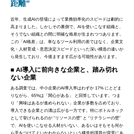
距離”
近年、生成AIの登場によって業務効率化のスピードは劇的に
高まりました。しかしその裏側で、AIを使いこなす組織と、
そうでない組織との間に明確な格差が生まれつつあります。
この「AI格差」は、単なるツール利用の差ではなく、企業文
化・人材育成・意思決定スピードといった深い構造の違いか
ら発生しており、今後ますます広がる可能性があります。
■ AI導入に前向きな企業と、踏み切れ
ない企業
ある調査では、中小企業のAI導入率はわずか 17% にとどま
りながら、65%は「関心がある」 と回答しています。つま
り「興味はあるが進められない」企業が多数を占めており、
導入できる企業との溝は広がる一方です。特にボトルネック
として挙げられるのが “リソースの壁” と “リテラシーの壁”
で、AIを使いこなせる人材がいない、あるいはそもそも何か
ら手をつけてよいかわからないという構造的課題が背景にあ