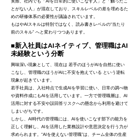
実際、社内でも「AIを日常的に使いこなす人」と「触ったこ
とがない人」が混在しており、スキルレベルの差を埋めるた
めの研修体系の必要性が議論されています。
もはやAIスキルは特別ではなく、読み書きレベルの“当たり
前のスキル” へと変わりつつあります。
■新入社員はAIネイティブ、管理職はAI
未経験という分断
興味深い現象として、現在は 若手のほうがAIを自然に使い
こなし、管理職のほうがAIに不安を抱えている という逆転
現象が起きています。
若手社員は、入社時点で生成AIを学習に使い、日常の調べ物
や資料作成にもAIを活用しています。一方で管理職層は、AI
活用に対する不安や誤回答リスクへの懸念から利用を避けて
しまいがちです。
しかし、AI時代の管理職には、AIを使いこなす部下の能力を
正しく理解し、AIを活用した業務設計や意思決定を行う力が
求められます。“AIを使えない管理職”は、チーム全体の生産